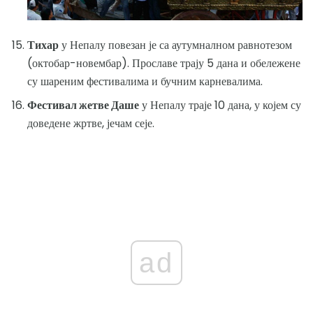
Тихар
у Непалу повезан је са аутумналном равнотезом
(октобар-новембар). Прославе трају 5 дана и обележене
су шареним фестивалима и бучним карневалима.
Фестивал жетве Даше
у Непалу траје 10 дана, у којем су
доведене жртве, јечам сеје.
ad