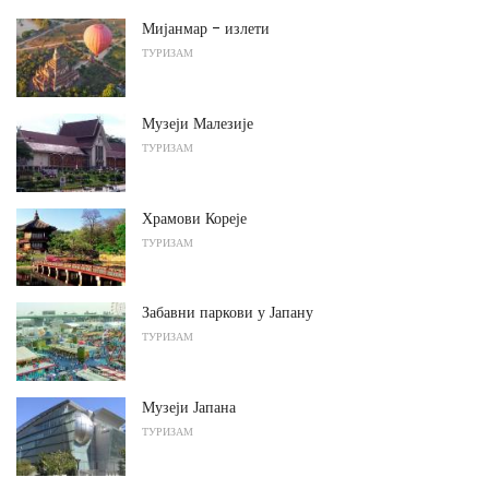
Мијанмар - излети
ТУРИЗАМ
Музеји Малезије
ТУРИЗАМ
Храмови Кореје
ТУРИЗАМ
Забавни паркови у Јапану
ТУРИЗАМ
Музеји Јапана
ТУРИЗАМ