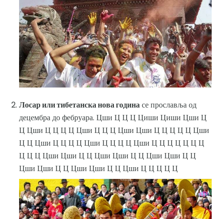
Лосар или тибетанска нова година
се прославља од
децембра до фебруара. Цши Ц Ц Ц Циши Циши Цши Ц
Ц Цши Ц Ц Ц Ц Цши Ц Ц Ц Цши Цши Ц Ц Ц Ц Ц Цши
Ц Ц Цши Ц Ц Ц Ц Цши Ц Ц Ц Ц Цши Ц Ц Ц Ц Ц Ц Ц
Ц Ц Ц Цши Цши Ц Ц Цши Цши Ц Ц Цши Цши Ц Ц
Цши Цши Ц Ц Цши Цши Ц Ц Цши Ц Ц Ц Ц Ц