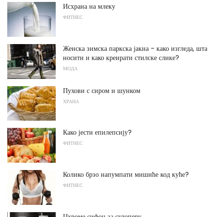
Исхрана на млеку
ФИТНЕС
Женска зимска паркска јакна - како изгледа, шта
носити и како креирати стилске слике?
МОДА
Пухови с сиром и шунком
ХРАНА
Како јести епилепсију?
ФИТНЕС
Колико брзо напумпати мишиће код куће?
ФИТНЕС
Цхроме сифон за судоперу