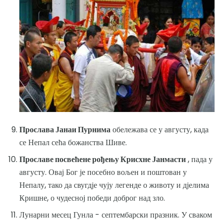
Прослава Јанаи Пурнима
обележава се у августу, када
се Непал сећа божанства Шиве.
Прославе посвећене рођењу Крисхне Јанмасти
, пада у
августу. Овај Бог је посебно вољен и поштован у
Непалу, тако да свугдје чују легенде о животу и дјелима
Кришне, о чудесној победи доброг над зло.
Лунарни месец Гунла - септембарски празник. У сваком