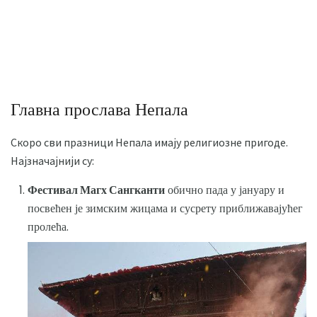
Главна прослава Непала
Скоро сви празници Непала имају религиозне пригоде.
Најзначајнији су:
Фестивал Магх Сангканти
обично пада у јануару и
посвећен је зимским жицама и сусрету приближавајућег
пролећа.