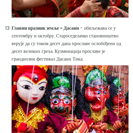
Главни празник земље - Дасаин
- обиљежава се у
септембру и октобру. Староседелачко становништво
верује да су током десет дана прославе ослобођени од
десет великих греха. Кулминација прославе је
грандиозни фестивал Дасаин Тика.