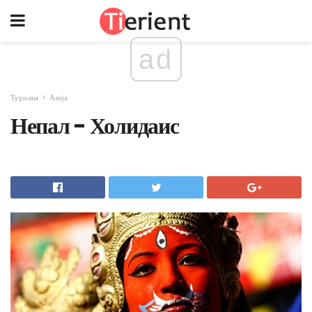
ad
Туризам
Азија
Непал - Холидаис