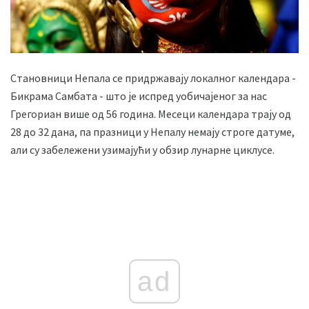
Становници Непала се придржавају локалног календара -
Бикрама Самбата - што је испред уобичајеног за нас
Грегориан више од 56 година. Месеци календара трају од
28 до 32 дана, па празници у Непалу немају строге датуме,
али су забележени узимајући у обзир лунарне циклусе.
ad