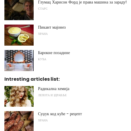
Глумац Харисон Форд је права машина за зараду!
СТАРС
Пикант мајонез
ХРАНА
Барокне позадине
КУЋА
Intresting articles list:
Радикална хемија
ЛЕПОТА И ЗДРАВЉЕ
Суџук код куће - рецепт
ХРАНА