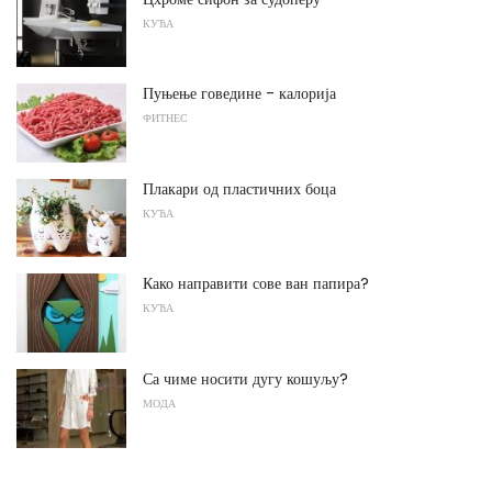
КУЋА
Пуњење говедине - калорија
ФИТНЕС
Плакари од пластичних боца
КУЋА
Како направити сове ван папира?
КУЋА
Са чиме носити дугу кошуљу?
МОДА