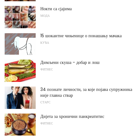
Нокти са сјајима
МОДА
15 шокантне чињенице о понашању мачака
КУЋА
Димљени скуша - добар и лош
ФИТНЕС
34 познате личности, за које појава супружника
није главна ствар
СТАРС
Дијета за хронични панкреатитис
ФИТНЕС