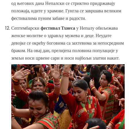
од његових дана Непалски се стриктно придржавају
положаја, идите у храмове. Гунгла се завршава великим
фестивалима пуним забаве и радости.
Септембарски
фестивал Тхиеса
у Непалу обиљежава
женске молитве о здрављу мужева и деце. Неудате
девојке се окрећу боговима са захтевима за непосредним
браком. На овај дан, прелијепа половина популације у
земљи носи црвене сари и носи најбољи златни накит.