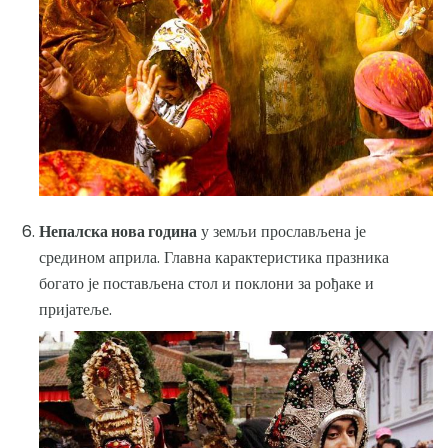
Непалска нова година
у земљи прослављена је
средином априла. Главна карактеристика празника
богато је постављена стол и поклони за рођаке и
пријатеље.