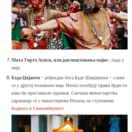
Мата Тиртх Аунси, или дан поштовања мајке
, пада у
мају.
Буда Џајанти
- рођендан бога Буде Шакјамуни - слави
се у другој половини маја. Непал посећују прави будисти
како би прославили празник. Свечана министарства
одржавају се у манастирима Непала, на ступовима
Боднатх
и
Сваиамбхунатх
.