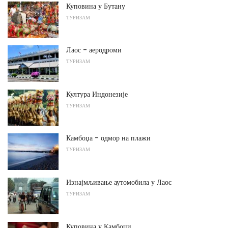
Куповина у Бутану
ТУРИЗАМ
Лаос - аеродроми
ТУРИЗАМ
Култура Индонезије
ТУРИЗАМ
Камбоџа - одмор на плажи
ТУРИЗАМ
Изнајмљивање аутомобила у Лаос
ТУРИЗАМ
Куповина у Камбоџи