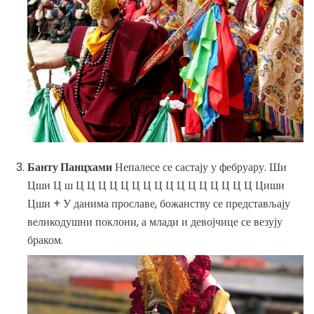
Банту Панцхами
Непалесе се састају у фебруару. Ши
Цши Ц ш Ц Ц Ц Ц Ц Ц Ц Ц Ц Ц Ц Ц Ц Ц Ц Ц Циши
Цши + У данима прославе, божанству се представљају
великодушни поклони, а млади и девојчице се везују
браком.