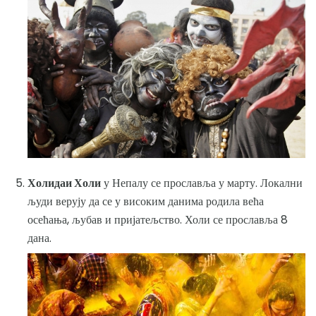
Холидаи Холи
у Непалу се прославља у марту. Локални
људи верују да се у високим данима родила већа
осећања, љубав и пријатељство. Холи се прославља 8
дана.