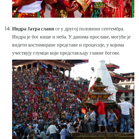
Индра Јатра слави
се у другој половини септембра.
Индра је бог кише и неба. У данима прославе, могуће је
видети костимиране представе и процесије, у којима
учествују глумци који представљају главне богове.