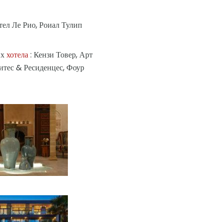
тел Ле Рио, Роиал Тулип
их
хотела
: Кензи Товер, Арт
итес & Ресиденцес, Фоур