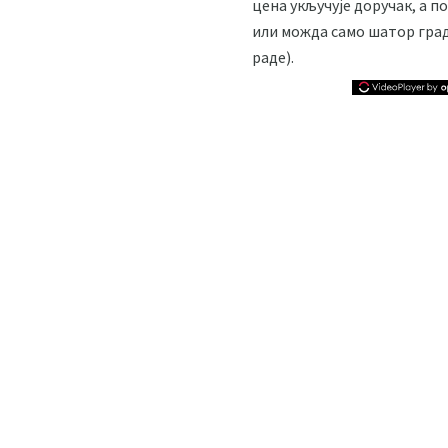
цена укључује доручак, а п
или можда само шатор града
раде).