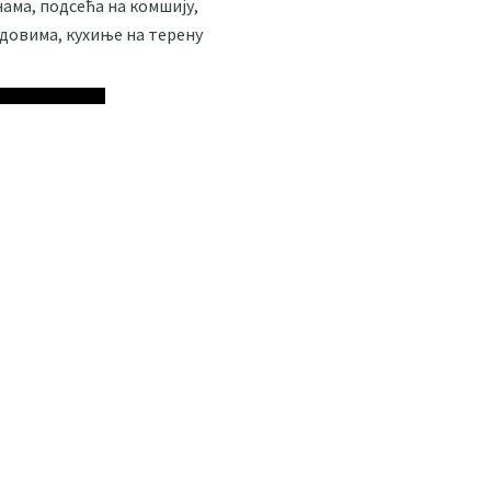
нама, подсећа на комшију,
адовима, кухиње на терену