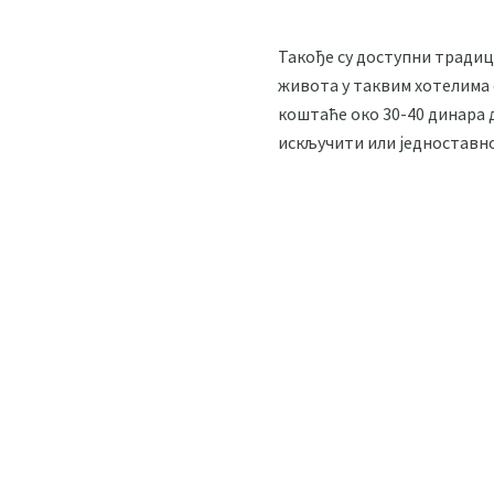
Такође су доступни традици
живота у таквим хотелима с
коштаће око 30-40 динара 
искључити или једноставно