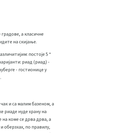
 градове, а класичне
идите на скијање.
азличитијим: постоје 5 *
варијанти: риад (риад) -
ауберге - гостионице у
.
 чак и са малим базеном, а
е риаде нуде храну на
 на коме се дрва дрва, а
 и оберзхах, по правилу,