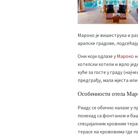
Мароко је вишеструка и ра
арапске градове, подсећају
Они који одлазе у
Мароко
н
хотелски хотели и врло једн
куће за госте у граду (нај
предграђу, мала мјеста или
Особенности отела Мар
Риадс се обично налазе у пр
понекад са фонтаном и башт
специјалним кровним тераса
терасе на крововима где гос