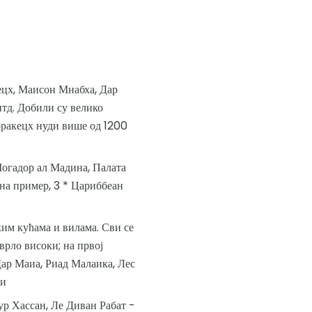
ецх, Маисон Мнабха, Дар
итд. Добили су велико
рракецх нуди више од 1200
Могадор ал Мадина, Палата
 на пример, 3 * Цариббеан
ким кућама и вилама. Сви се
 врло високи; на првој
Дар Маиа, Риад Малаика, Лес
ги
ур Хассан, Ле Диван Рабат -