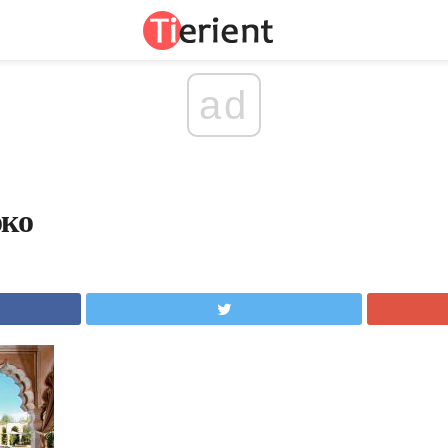
ad
око