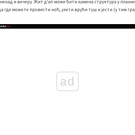
онекад и вечеру. Жит д'ап може бити камена структура у плани
 где можете провести ноћ, узети врући туш и јести (у тим гр
ad