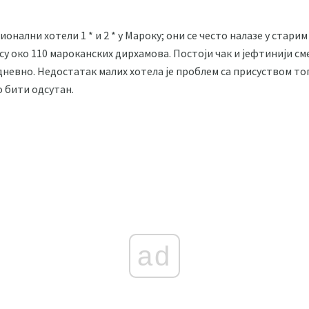
онални хотели 1 * и 2 * у Мароку; они се често налазе у стар
у око 110 мароканских дирхамова. Постоји чак и јефтинији сме
дневно. Недостатак малих хотела је проблем са присуством то
 бити одсутан.
ad