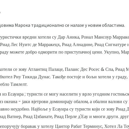
о
довима Марока традиционално се налазе у новим областима.
туристички вредни хотели су Дар Аника, Роиал Мансоур Маррак
 Риад Лес Нуитс де Марракецх, Риад Алнадине, Риад Сигнатуре 
 граду можете добро одморити по приступачној цени. Укупно, Ма
хотели се зову Атлантиц Палаце, Палаис Дес Росес & Спа, Риад 
хотел Риу Тикида Дунас. Такође постоје и бољи хотели у граду,
ебло Тамлелт.
и из Есауира ; туристи се могу населити у врло угодним гостињс
из океана - јаки вјетрови доминирају обалом, а обални валови су
тавно неудобно. Најбоље у Есауира су туристи који се зову Риад 
иад Ватиер, Риад Цхбанате, Риад Перле д'Еау и многи други. дру
епоручују боравак у хотелу Цантор Рабат Терминус, Хотел Ла То