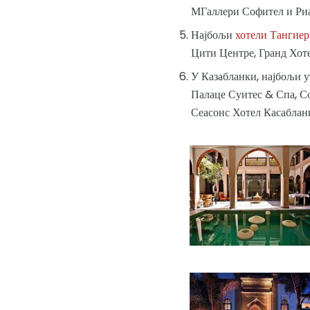
МГаллери Софител и Ри
Најбољи
хотели Тангиер
Цити Центре, Гранд Хот
У Казабланки, најбољи у
Палаце Суитес & Спа, С
Сеасонс Хотел Касабланк