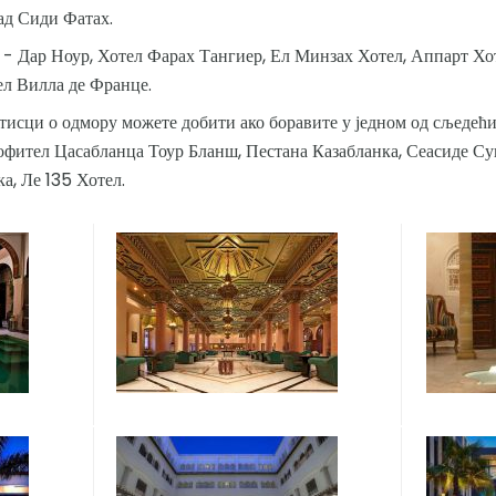
ад Сиди Фатах.
- Дар Ноур, Хотел Фарах Тангиер, Ел Минзах Хотел, Аппарт Хо
ел Вилла де Франце.
тисци о одмору можете добити ако боравите у једном од сљедећ
офител Цасабланца Тоур Бланш, Пестана Казабланка, Сеасиде Су
а, Ле 135 Хотел.