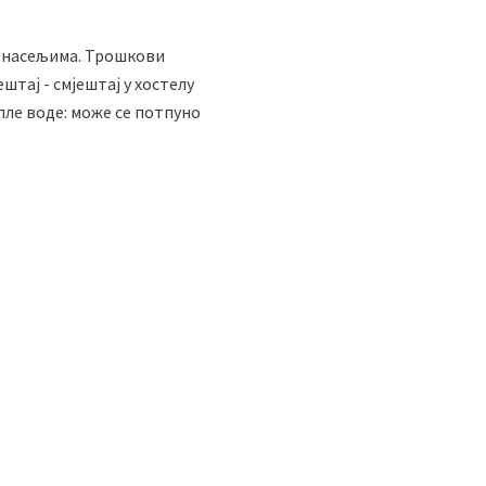
им насељима. Трошкови
штај - смјештај у хостелу
пле воде: може се потпуно