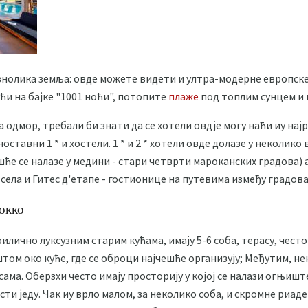
знолика земља: овде можете видети и ултра-модерне европске
ћи на бајке "1001 ноћи", потопите
плаже
под топлим сунцем и 
а одмор, требали би знати да се хотели овдје могу наћи иу најр
оставни 1 * и хостели. 1 * и 2 * хотели овде долазе у неколико 
чешће се налазе у медини - стари четврти мароканских градова) 
 села и Гитес д'етапе - гостионице на путевима између градова
окко
илично луксузним старим кућама, имају 5-6 соба, терасу, често
ом око куће, где се оброци најчешће организују; Међутим, нек
ма. Оберзхи често имају просторију у којој се налази огњиште
ти једу. Чак иу врло малом, за неколико соба, и скромне риаде