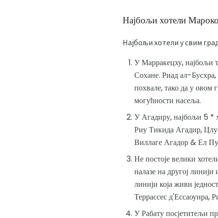
Најбољи хотели Марок
Најбољи хотели у свим гра
У Марракецху, најбољи 
Сохане. Риад ал-Бусхра,
похвале, тако да у овом
могућности насеља.
У Агадиру, најбољи 5 * 
Риу Тикида Агадир, Цлуб
Виллаге Агадор & Ел Пу
Не постоје велики хотел
налазе на другој линији 
линији која живи једнос
Террассес д'Ессаоуира, Р
У Рабату посјетитељи пр