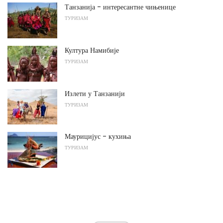
Танзанија - интересантне чињенице
ТУРИЗАМ
Култура Намибије
ТУРИЗАМ
Излети у Танзанији
ТУРИЗАМ
Маурицијус - кухиња
ТУРИЗАМ