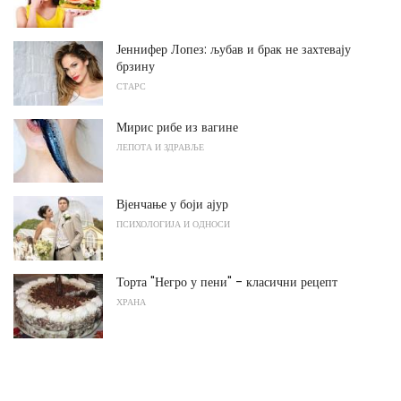
Јеннифер Лопез: љубав и брак не захтевају
брзину
СТАРС
Мирис рибе из вагине
ЛЕПОТА И ЗДРАВЉЕ
Вјенчање у боји ајур
ПСИХОЛОГИЈА И ОДНОСИ
Торта "Негро у пени" - класични рецепт
ХРАНА