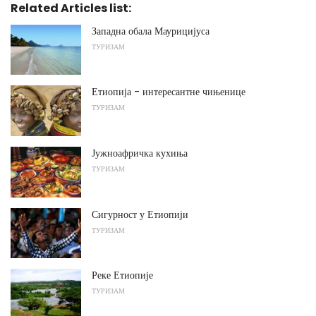
Related Articles list:
Западна обала Маурицијуса
ТУРИЗАМ
Етиопија - интересантне чињенице
ТУРИЗАМ
Јужноафричка кухиња
ТУРИЗАМ
Сигурност у Етиопији
ТУРИЗАМ
Реке Етиопије
ТУРИЗАМ