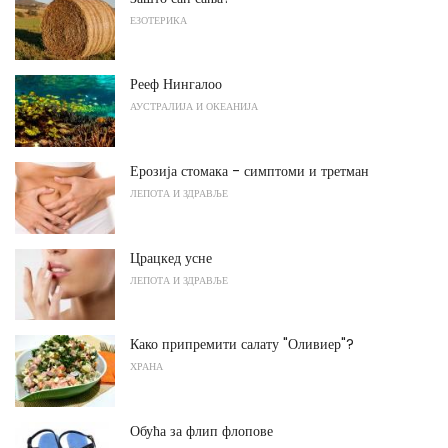
ЕЗОТЕРИКА
Рееф Нингалоо
АУСТРАЛИЈА И ОКЕАНИЈА
Ерозија стомака - симптоми и третман
ЛЕПОТА И ЗДРАВЉЕ
Црацкед усне
ЛЕПОТА И ЗДРАВЉЕ
Како припремити салату "Оливиер"?
ХРАНА
Обућа за флип флопове