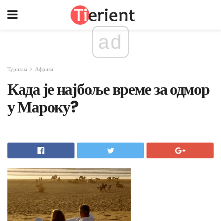
ad
Туризам
Африка
Када је најбоље време за одмор
у Мароку?