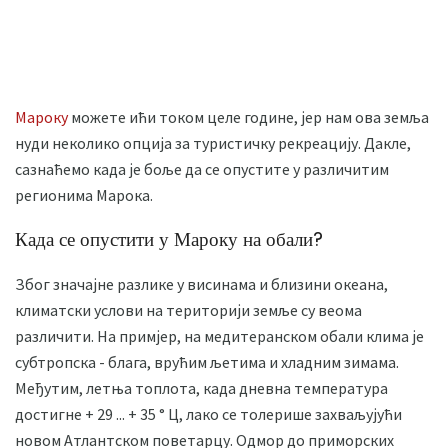
Мароку
можете ићи током целе године, јер нам ова земља
нуди неколико опција за туристичку рекреацију. Дакле,
сазнаћемо када је боље да се опустите у различитим
регионима Марока.
Када се опустити у Мароку на обали?
Због значајне разлике у висинама и близини океана,
климатски услови на територији земље су веома
различити. На примјер, на медитеранском обали клима је
субтропска - блага, врућим љетима и хладним зимама.
Међутим, летња топлота, када дневна температура
достигне + 29 ... + 35 ° Ц, лако се толерише захваљујући
новом Атлантском поветарцу. Одмор до приморских