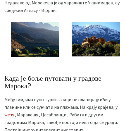
Недалеко од Маракеша је одмаралиште Укаиимеден, ау
средњем Атласу - Ифран .
Када је боље путовати у градове
Марока?
Међутим, има пуно туриста који не планирају ићи у
планине или се сунчати на плажама. На крају крајева, у
Фезу
, Маракешу , Цасабланци , Рабату и другим
градовима Марока, такође постоји нешто да се уради.
Постоји много интересантних старих