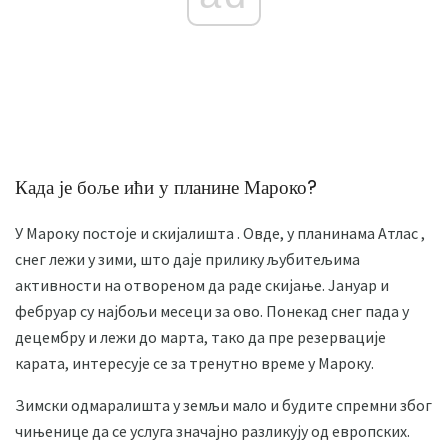
Када је боље ићи у планине Мароко?
У Мароку постоје и скијалишта . Овде, у планинама Атлас ,
снег лежи у зими, што даје прилику љубитељима
активности на отвореном да раде скијање. Јануар и
фебруар су најбољи месеци за ово. Понекад снег пада у
децембру и лежи до марта, тако да пре резервације
карата, интересује се за тренутно време у Мароку.
Зимски одмаралишта у земљи мало и будите спремни због
чињенице да се услуга значајно разликују од европских.