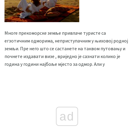
Многе прекоморске земље привлаче туристе са
егзотичним одморима, неприступачним у њиховој родној
земљи. Пре него што се састанете на таквом путовању и
почнете издавати визе , вриједно је сазнати колико је
година у години најбоље мјесто за одмор. Али у
ad