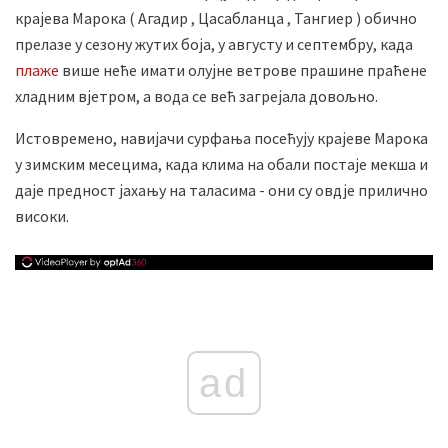
крајева Марока ( Агадир , Цасабланца , Тангиер ) обично
прелазе у сезону жутих боја, у августу и септембру, када
плаже
више неће имати олујне ветрове прашине праћене
хладним вјетром, а вода се већ загрејала довољно.
Истовремено, навијачи сурфања посећују крајеве Марока
у зимским месецима, када клима на обали постаје мекша и
даје предност јахању на таласима - они су овдје прилично
високи.
ad