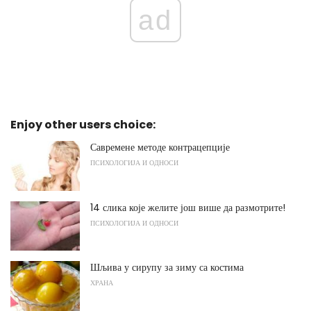
ad
Enjoy other users choice:
Савремене методе контрацепције
ПСИХОЛОГИЈА И ОДНОСИ
14 слика које желите још више да размотрите!
ПСИХОЛОГИЈА И ОДНОСИ
Шљива у сирупу за зиму са костима
ХРАНА