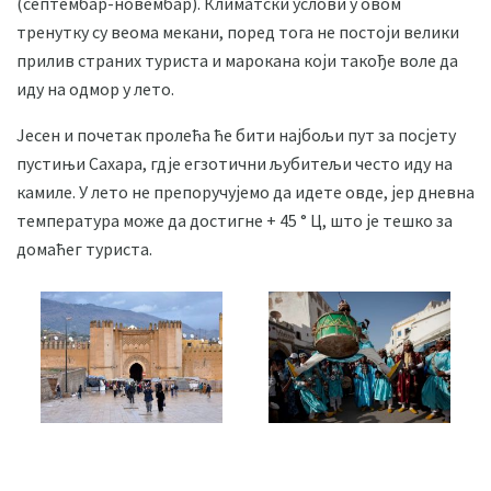
(септембар-новембар). Климатски услови у овом
тренутку су веома мекани, поред тога не постоји велики
прилив страних туриста и марокана који такође воле да
иду на одмор у лето.
Јесен и почетак пролећа ће бити најбољи пут за посјету
пустињи Сахара, гдје егзотични љубитељи често иду на
камиле. У лето не препоручујемо да идете овде, јер дневна
температура може да достигне + 45 ° Ц, што је тешко за
домаћег туриста.