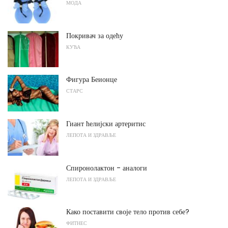
МОДА
Покривач за одећу
КУЋА
Фигура Беионце
СТАРС
Гиант ћелијски артеритис
ЛЕПОТА И ЗДРАВЉЕ
Спиронолактон - аналоги
ЛЕПОТА И ЗДРАВЉЕ
Како поставити своје тело против себе?
ФИТНЕС