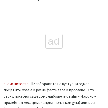
ad
знаменитости
. Не заборавите на културни одмор -
посјетите музеје и разне фестивале и прославе . У ту
сврху, посебно са децом , најбоље је отићи у Мароко у
пролећним месецима (април-почетком јуна) или јесен