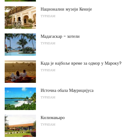
Национални музеји Кеније
ТУРИЗАМ
Мадагаскар - хотели
ТУРИЗАМ
Када је најбоље време за одмор у Мароку?
ТУРИЗАМ
Источна обала Маурицијуса
ТУРИЗАМ
Килимањаро
ТУРИЗАМ