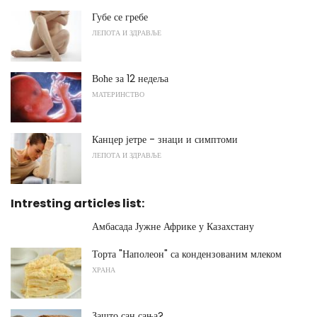
Губе се гребе
ЛЕПОТА И ЗДРАВЉЕ
Воће за 12 недеља
МАТЕРИНСТВО
Канцер јетре - знаци и симптоми
ЛЕПОТА И ЗДРАВЉЕ
Intresting articles list:
Амбасада Јужне Африке у Казахстану
Торта "Наполеон" са кондензованим млеком
ХРАНА
Зашто сан сања?