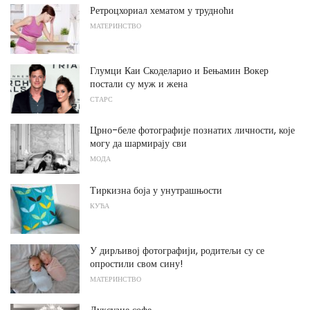
Ретроцхориал хематом у трудноћи
МАТЕРИНСТВО
Глумци Каи Скоделарио и Бењамин Вокер
постали су муж и жена
СТАРС
Црно-беле фотографије познатих личности, које
могу да шармирају сви
МОДА
Тиркизна боја у унутрашњости
КУЋА
У дирљивој фотографији, родитељи су се
опростили свом сину!
МАТЕРИНСТВО