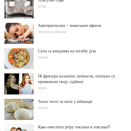
Луксузне софе
КУЋА
Амитриптилин - нежељени ефекти
ЛЕПОТА И ЗДРАВЉЕ
Супа са кнедлама на пилећу јуху
ХРАНА
14 фризура познатих личности, потпуно су
променили своју судбину
МОДА
Тесно тесто за пите у пећници
ХРАНА
Како очистити јетру токсина и токсина?