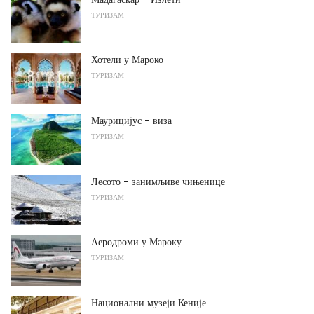
ТУРИЗАМ
Хотели у Мароко
ТУРИЗАМ
Маурицијус - виза
ТУРИЗАМ
Лесото - занимљиве чињенице
ТУРИЗАМ
Аеродроми у Мароку
ТУРИЗАМ
Национални музеји Кеније