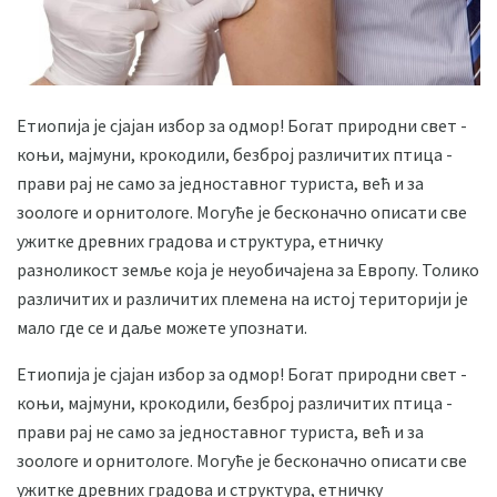
Етиопија је сјајан избор за одмор! Богат природни свет -
коњи, мајмуни, крокодили, безброј различитих птица -
прави рај не само за једноставног туриста, већ и за
зоологе и орнитологе. Могуће је бесконачно описати све
ужитке древних градова и структура, етничку
разноликост земље која је неуобичајена за Европу. Толико
различитих и различитих племена на истој територији је
мало где се и даље можете упознати.
Етиопија је сјајан избор за одмор! Богат природни свет -
коњи, мајмуни, крокодили, безброј различитих птица -
прави рај не само за једноставног туриста, већ и за
зоологе и орнитологе. Могуће је бесконачно описати све
ужитке древних градова и структура, етничку