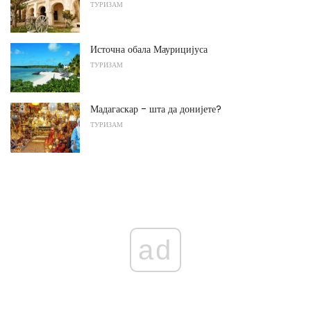
ТУРИЗАМ
Источна обала Маурицијуса
ТУРИЗАМ
Мадагаскар - шта да донијете?
ТУРИЗАМ
ad