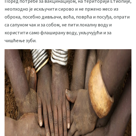
Поред потребе за вакцинацијом, на територији Етиопије,
неопходно је искључити сирово и не пржено месо из
оброка, посебно дивљачи, воћа, поврћа и посуђа, опрати
са сапуном чак и за собом, не пити локалну воду и
користити само флаширану воду, укључујући и за
чишћење зуби.