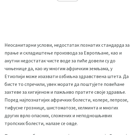
Неосанитарни услови, недостатак познатих стандарда за
прање и складиштење производа за Европљане, као и
акутни недостатак чисте воде за пиће довели су до
чињенице да, као иу многим афричким земљама, у
Етиопији може изазвати озбиљна здравствена штета. Да
бисте то спречили, увек морате да поштујете повећане
захтеве за хигијеном и пажљиво пратите своје здравље.
Поред најпознатијих афричких болести, колере, лепрозе,
тифусне грознице, шистоматозе, хелминта и многих
других врло опасних, сложених и неподношљивих
тропских болести, налазе се овде.