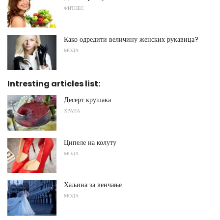
ФИТНЕС
Како одредити величину женских рукавица?
МОДА
Intresting articles list:
Десерт крушака
ХРАНА
Ципеле на колуту
МОДА
Хаљина за венчање
МОДА