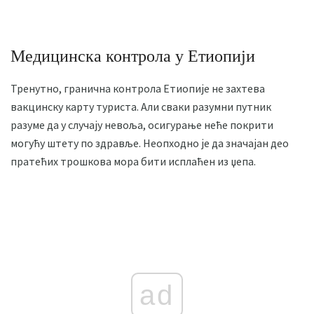
Медицинска контрола у Етиопији
Тренутно, гранична контрола Етиопије не захтева
вакцинску карту туриста. Али сваки разумни путник
разуме да у случају невоља, осигурање неће покрити
могућу штету по здравље. Неопходно је да значајан део
пратећих трошкова мора бити исплаћен из џепа.
ad