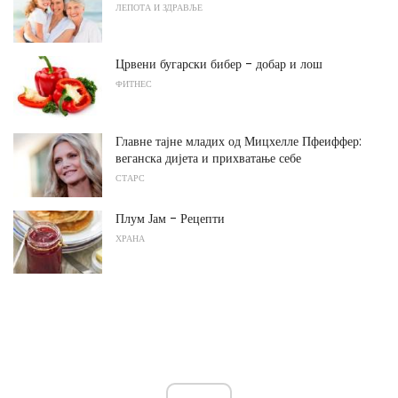
ЛЕПОТА И ЗДРАВЉЕ
Црвени бугарски бибер - добар и лош
ФИТНЕС
Главне тајне младих од Мицхелле Пфеиффер:
веганска дијета и прихватање себе
СТАРС
Плум Јам - Рецепти
ХРАНА