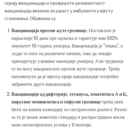
серију вакцинација и провјерите релевантност
вакцинација везаних за узраст у амбуланти у мјесту
становања. Обавезно су:
Вакцинација против жуте грознице.
Постављен је
најкасније 10 дана пре одласка и гарантује вам 100%
имунитет 10 година унапред. Вакцинација је "тешка", а
људи то пате на различите начине, тако да лекари
препоручују узимање ињекције унапред. Али труднице
се не могу вакцинисати против жуте грознице. Треба
напоменути да је мјесец прије вакцинације потребно
забранити друге вакцинације.
Вакцинације од дифтерије, тетануса, хепатитиса А и Б,
вирусног менингитиса и тифусне грознице
треба увек
бити на вашем календару из сигурносних разлога. Разлог
за то је низак животни стандард и распрострањен висок
ниво нехигијенских услова у Етиопији.