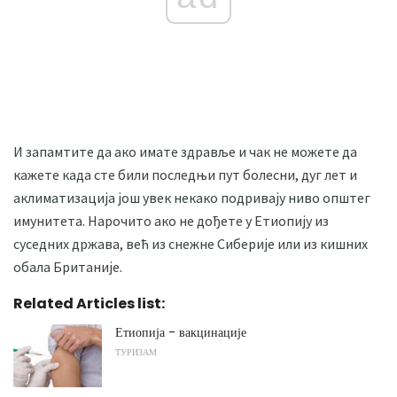
И запамтите да ако имате здравље и чак не можете да
кажете када сте били последњи пут болесни, дуг лет и
аклиматизација још увек некако подривају ниво општег
имунитета. Нарочито ако не дођете у Етиопију из
суседних држава, већ из снежне Сиберије или из кишних
обала Британије.
Related Articles list:
Етиопија - вакцинације
ТУРИЗАМ