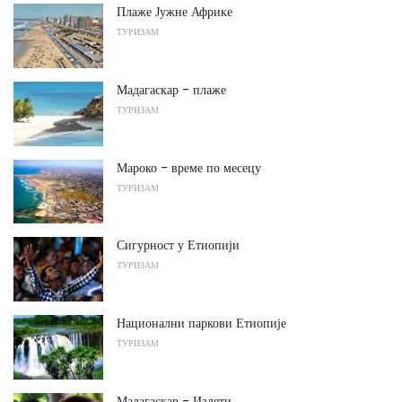
Плаже Јужне Африке
ТУРИЗАМ
Мадагаскар - плаже
ТУРИЗАМ
Мароко - време по месецу
ТУРИЗАМ
Сигурност у Етиопији
ТУРИЗАМ
Национални паркови Етиопије
ТУРИЗАМ
Мадагаскар - Излети