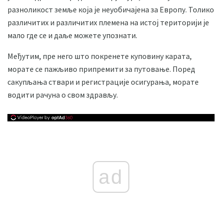
разноликост земље која је неуобичајена за Европу. Толико
различитих и различитих племена на истој територији је
мало где се и даље можете упознати.
Међутим, пре него што покренете куповину карата,
морате се пажљиво припремити за путовање. Поред
сакупљања ствари и регистрације осигурања, морате
водити рачуна о свом здрављу.
ad