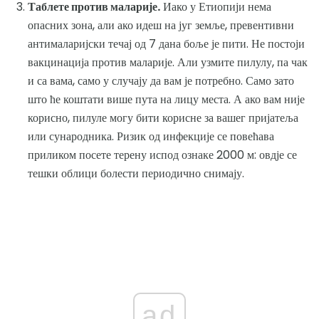
Таблете против маларије.
Иако у Етиопији нема
опасних зона, али ако идеш на југ земље, превентивни
антималаријски течај од 7 дана боље је пити. Не постоји
вакцинација против маларије. Али узмите пилулу, па чак
и са вама, само у случају да вам је потребно. Само зато
што ће коштати више пута на лицу места. А ако вам није
корисно, пилуле могу бити корисне за вашег пријатеља
или сународника. Ризик од инфекције се повећава
приликом посете терену испод ознаке 2000 м: овдје се
тешки облици болести периодично снимају.
ad