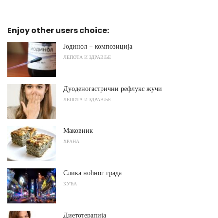
Enjoy other users choice:
Јодинол - композиција
ЛЕПОТА И ЗДРАВЉЕ
Дуоденогастрични рефлукс жучи
ЛЕПОТА И ЗДРАВЉЕ
Маковник
ХРАНА
Слика ноћног града
КУЋА
Диетотерапија