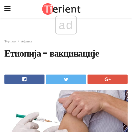
ad
Туризам
Африка
Етиопија - вакцинације