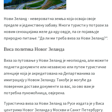
Нови Зеланд - невероватна земља која осваја своје
пределе и јединствену забаву. Многи туристи у потрази за
новим сензацијама желе да иду овдје, па се појављује
природно питање: "Да ли ми треба виза за Нови Зеланд?".
Виса политика Новог Зеланда
Виза за путовање у Нови Зеланд је неопходна, али можете
поднети документе или независно или путем туристичке
агенције која је акредитована на Департманима за
имиграцију у Новом Зеланду. Такође је могуће да
повереник достави документе за вас, за ово вам је
потребна пуномоћница, овјерена.
Туристичка виза за Нови Зеланд за Русе издата је у Виса
центрима Новог Зеланда у Москви и Санкт Петербургу.