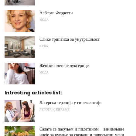
Алберта Ферретти
МОДА
Слике триптиха за унутрашњост
КУЋА
Женске плетене дуксерице
МОДА
Intresting articles list:
Ласерска терапија у гинекологији
ЛЕПОТА И ЗДРАВЉЕ
Салата са пасуљем и пилетином - занимљиве
идеје за кување за свечани и повремени мени