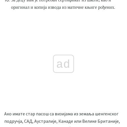
оригинал и копија извода из матичне књиге рођених.
ad
Ако имате стар пасош са визијама из земаља шенгенског
подручја, САД, Аустралије, Канаде или Велике Британије,