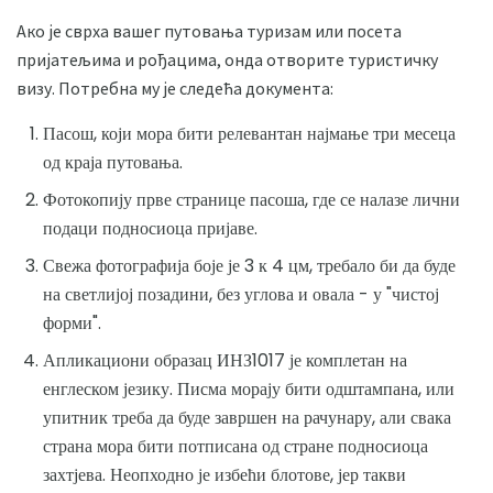
Ако је сврха вашег путовања туризам или посета
пријатељима и рођацима, онда отворите туристичку
визу. Потребна му је следећа документа:
Пасош, који мора бити релевантан најмање три месеца
од краја путовања.
Фотокопију прве странице пасоша, где се налазе лични
подаци подносиоца пријаве.
Свежа фотографија боје је 3 к 4 цм, требало би да буде
на светлијој позадини, без углова и овала - у "чистој
форми".
Апликациони образац ИНЗ1017 је комплетан на
енглеском језику. Писма морају бити одштампана, или
упитник треба да буде завршен на рачунару, али свака
страна мора бити потписана од стране подносиоца
захтјева. Неопходно је избећи блотове, јер такви