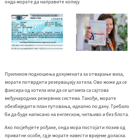
онда морате да направите копију.
Приликом подношења докумената за отварање виза,
морате потврдити резервацију хотела. Ово може да се
факсира од хотела или да се штампа са сајтова
међународних резервних система. Такође, морате
обезбиједити план путовања, идеално по дану. Требало
би да буде написано на енглеском, читљиво и без блота.
Ако посјећујете рођаке, онда мора постојати позив од
приватне особе, гдје морате навести вријеме доласка.