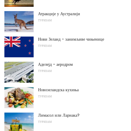
Атракције у Аустралији
ТУРИЗАМ
Нови Зеланд - занимљиве чињенице
ТУРИЗАМ
Аделејд - аеродром
ТУРИЗАМ
Новозеландска кухиња
ТУРИЗАМ
Лимасол или Ларнака?
ТУРИЗАМ