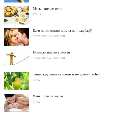
Млеко кнедле тесто
ХРАНА
Како наговештати момка на пољубац?
ПСИХОЛОГИЈА И ОДНОСИ
Психологија сигурности
ПСИХОЛОГИЈА И ОДНОСИ
Зашто крушица не цвети и не доноси воће?
КУЋА
Фенг Схуи за љубав
КУЋА