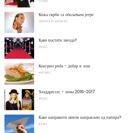
СТАРС
Кожа сврби са обољењем јетре
ЛЕПОТА И ЗДРАВЉЕ
Како постати звезда?
МОДА
Конгрио риба - добар и лош
ФИТНЕС
Хеаддрессес - зима 2016-2017
МОДА
Како направити авион направљен од папира?
КУЋА