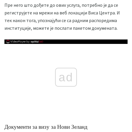
Пре него што дођете до ових услуга, потребно је да се
региструјете на мрежи на веб локацији Виса Центра. И
тек након тога, упознајући се са радним распоредима
институције, можете је послати пакетом докумената.
ad
Документи за визу за Нови Зеланд