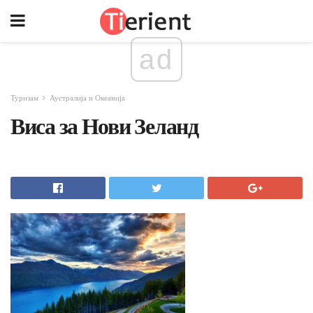
ad
Туризам
Аустралија и Океанија
Виса за Нови Зеланд