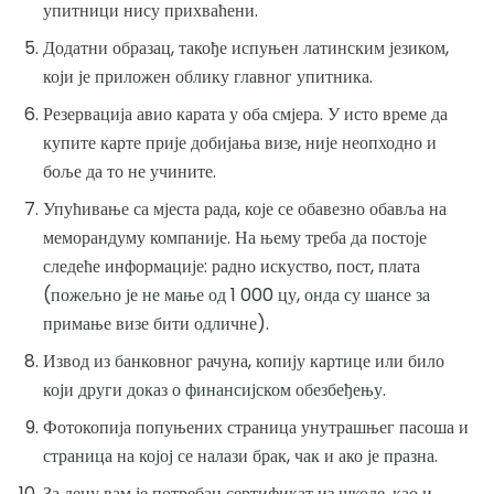
упитници нису прихваћени.
Додатни образац, такође испуњен латинским језиком,
који је приложен облику главног упитника.
Резервација авио карата у оба смјера. У исто време да
купите карте прије добијања визе, није неопходно и
боље да то не учините.
Упућивање са мјеста рада, које се обавезно обавља на
меморандуму компаније. На њему треба да постоје
следеће информације: радно искуство, пост, плата
(пожељно је не мање од 1 000 цу, онда су шансе за
примање визе бити одличне).
Извод из банковног рачуна, копију картице или било
који други доказ о финансијском обезбеђењу.
Фотокопија попуњених страница унутрашњег пасоша и
страница на којој се налази брак, чак и ако је празна.
За децу вам је потребан сертификат из школе, као и