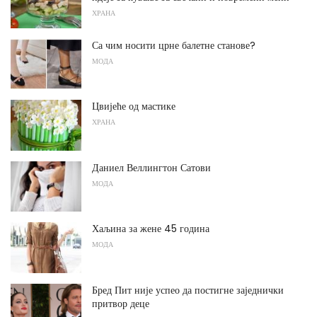
ХРАНА
Са чим носити црне балетне станове?
МОДА
Цвијеће од мастике
ХРАНА
Даниел Веллингтон Сатови
МОДА
Хаљина за жене 45 година
МОДА
Бред Пит није успео да постигне заједнички
притвор деце