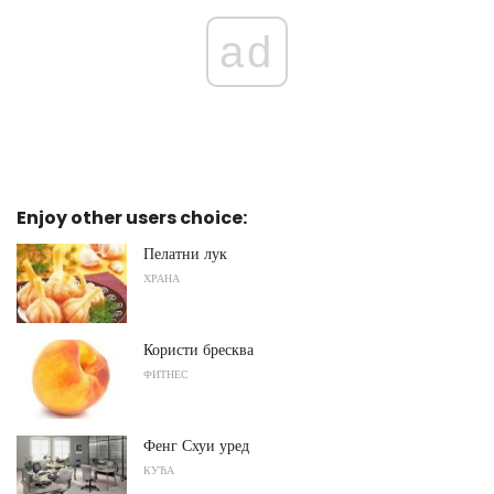
ad
Enjoy other users choice:
Пелатни лук
ХРАНА
Користи бресква
ФИТНЕС
Фенг Схуи уред
КУЋА