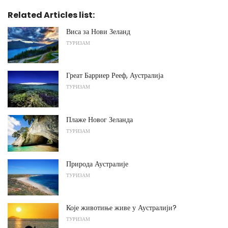
Related Articles list:
Виса за Нови Зеланд
ТУРИЗАМ
Греат Барриер Рееф, Аустралија
ТУРИЗАМ
Плаже Новог Зеланда
ТУРИЗАМ
Природа Аустралије
ТУРИЗАМ
Које животиње живе у Аустралији?
ТУРИЗАМ