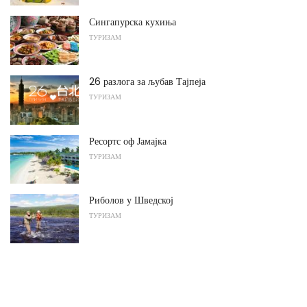
Сингапурска кухиња
ТУРИЗАМ
26 разлога за љубав Тајпеја
ТУРИЗАМ
Ресортс оф Јамајка
ТУРИЗАМ
Риболов у Шведској
ТУРИЗАМ