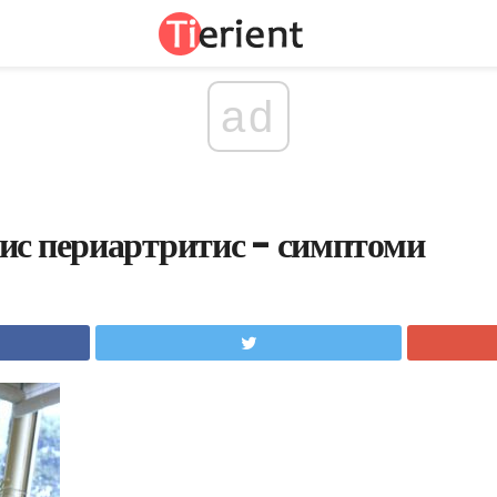
ad
ис периартритис - симптоми