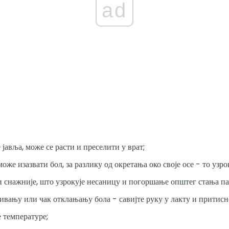
ad
 јавља, може се расти и преселити у врат;
оже изазвати бол, за разлику од окретања око своје осе - то узро
и снажније, што узрокује несаницу и погоршање општег стања па
ивању или чак отклањању бола - савијте руку у лакту и притиснет
 температуре;