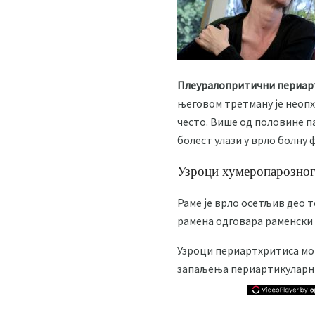
Плеуралопритични периар
његовом третману је неопх
често. Више од половине п
болест улази у врло болну ф
Узроци хумеропарозног
Раме је врло осетљив део 
рамена одговара раменски
Узроци периартхритиса мог
запаљења периартикуларних