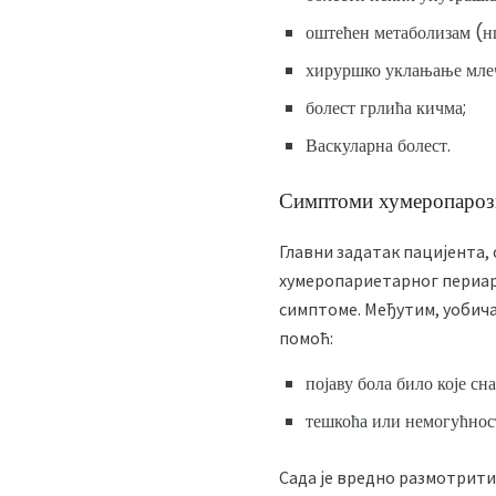
оштећен метаболизам (нпр
хируршко уклањање млеч
болест грлића кичма;
Васкуларна болест.
Симптоми хумеропароз
Главни задатак пацијента,
хумеропариетарног периарт
симптоме. Међутим, уобичај
помоћ:
појаву бола било које сн
тешкоћа или немогућност
Сада је вредно размотрити