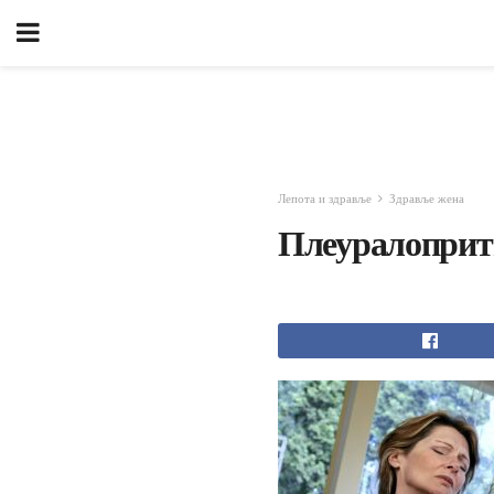
Лепота и здравље
Здравље жена
Плеуралоприт