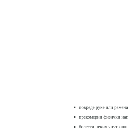
повреде руке или рамена 
прекомерни физички нап
болести неких унутрашњи