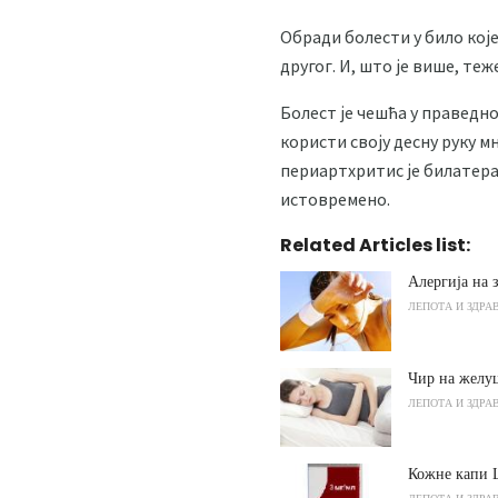
Обради болести у било које
другог. И, што је више, теж
Болест је чешћа у праведном
користи своју десну руку 
периартхритис је билатера
истовремено.
Related Articles list:
Алергија на 
ЛЕПОТА И ЗДРА
Чир на желу
ЛЕПОТА И ЗДРА
Кожне капи 