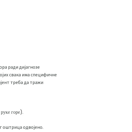
ора ради дијагнозе
ојих свака има специфичне
ијент треба да тражи
руке горе).
г оштрица одвојено.