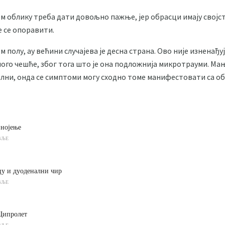
м облику треба дати довољно пажње, јер обрасци имају својст
е се опоравити.
 полу, ау већини случајева је десна страна. Ово није изненађу
много чешће, због тога што је она подложнија микротрауми. М
лни, онда се симптоми могу сходно томе манифестовати са обе
знојење
ВЉЕ
цу и дуоденални чир
ВЉЕ
Ципролет