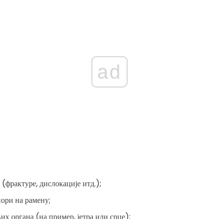
ad
(фрактуре, дислокације итд.);
ори на рамену;
х органа (на пример, јетра или срце);