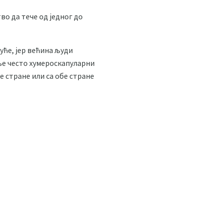
во да тече од једног до
јуће, јер већина људи
ање често хумероскапуларни
 стране или са обе стране