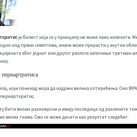
тхритис
је болест која се у принципу не може лако излечити.
одно код првих симптома, иначе може прерасти у акутни обли
ацијената због једног или другог разлога започиње третман и
азу.
 периартритиса
тела, који понекад мора да издржи велика оптерећења. Око 8
 периартхритис.
у бити веома разноврсни и имају последице од различите тежи
 меких ткива. Ово се може десити као резултат следећег: