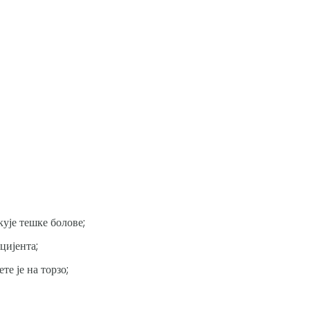
кује тешке болове;
цијента;
е је на торзо;