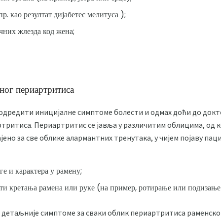
. као резултат дијабетес мелитуса );
них жлезда код жена;
ног периартритиса
 одредити иницијалне симптоме болести и одмах доћи до докт
ритиса. Периартритис се јавља у различитим облицима, од к
ено за све облике алармантних тренутака, у чијем појаву пац
аге и карактера у рамену;
и кретања рамена или руке (на пример, ротирање или подизање 
 детаљније симптоме за сваки облик периартритиса раменско