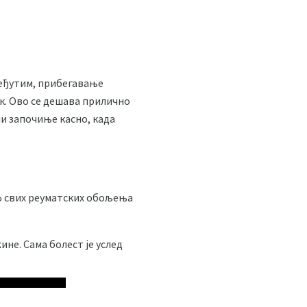
 Међутим, прибегавање
к. Ово се дешава прилично
ли започиње касно, када
0% свих реуматских обољења
не. Сама болест је услед