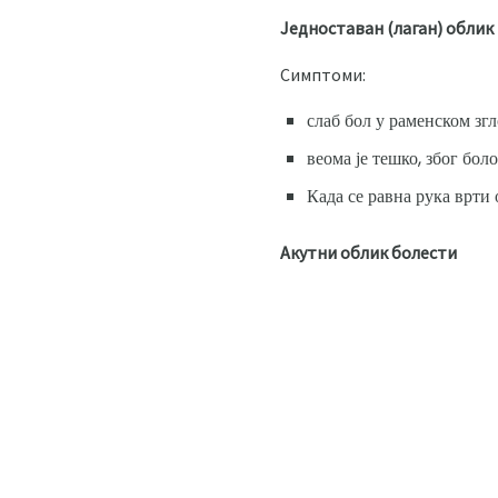
Једноставан (лаган) облик
Симптоми:
слаб бол у раменском згл
веома је тешко, због бол
Када се равна рука врти о
Акутни облик болести