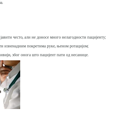
а.
 јавити често, али не доносе много нелагодности пацијенту;
ти изненадним покретима руке, њеном ротацијом;
љивији, због онога што пацијент пати од несанице.