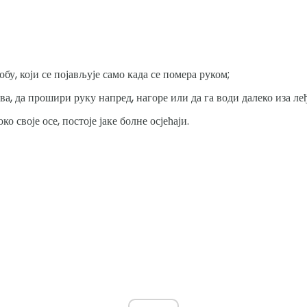
обу, који се појављује само када се помера руком;
ова, да прошири руку напред, нагоре или да га води далеко иза леђ
ко своје осе, постоје јаке болне осјећаји.