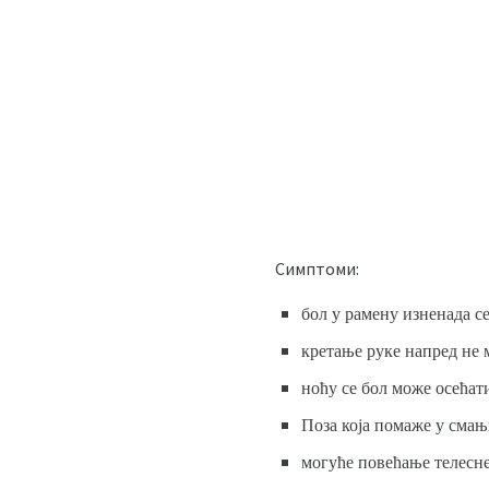
Симптоми:
бол у рамену изненада се
кретање руке напред не м
ноћу се бол може осећат
Поза која помаже у смањ
могуће повећање телесне