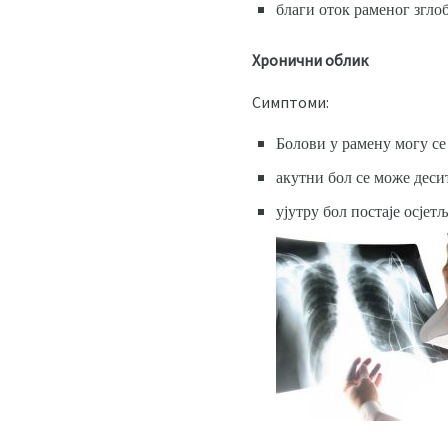
благи оток раменог зглоб
Хронични облик
Симптоми:
Болови у рамену могу се
акутни бол се може деси
ујутру бол постаје осјет