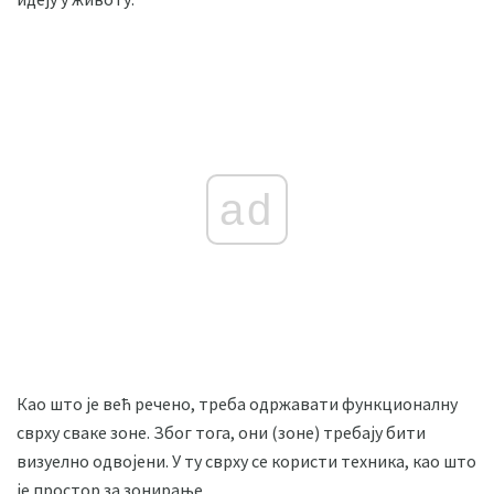
ad
Као што је већ речено, треба одржавати функционалну
сврху сваке зоне. Због тога, они (зоне) требају бити
визуелно одвојени. У ту сврху се користи техника, као што
је простор за зонирање.