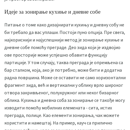
Идеје за зонирање кухиње и дневне собе
Питање о томе како дизајнирати кухињу и дневну собу не
би требало да вас уплаши. Постоји пуно опција. Пре свега,
најкориснији и најуспешнији метод је зонирање кухиње и
дневне собе помоћу преграде. Део зида који је издвојио
ове просторије може успјешно обавити функцију
партиције. У том случају, таква преграда је опремљена са
бар сталком, која, ако је потребно, може бити и додатна
радна површина. Може се оставити не само хоризонтални
фрагмент зида, већ и вертикални у облику врло широког
отвора закривљеног, полукружног или неког бизарног
облика. Кухиња и дневна соба за зонирање се такође могу
изводити помоћу мобилних елемената - сита, истих
преграда, полице. Као елементи зонирања, чак можете
користити и намештај. На пример, кауч са прилично