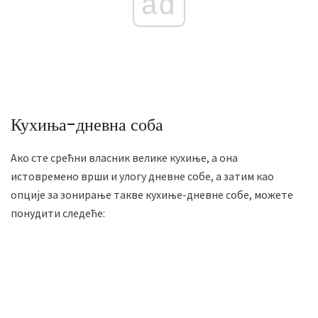
ad
Кухиња-дневна соба
Ако сте срећни власник велике кухиње, а она
истовремено врши и улогу дневне собе, а затим као
опције за зонирање такве кухиње-дневне собе, можете
понудити следеће: