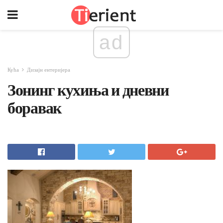
ad
Кућа
Дизајн ентеријера
Зонинг кухиња и дневни
боравак