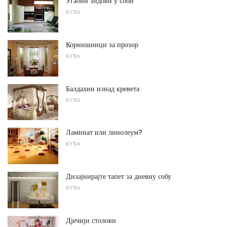
Угаони зидови у соби
КУЋА
Корнишници за прозор
КУЋА
Балдахин изнад кревета
КУЋА
Ламинат или линолеум?
КУЋА
Дизајнирајте тапет за дневну собу
КУЋА
Дјечији столови