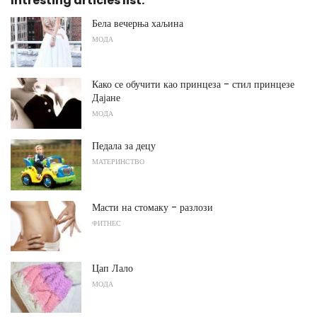
Intresting articles list:
Бела вечерња хаљина
МОДА
Како се обучити као принцеза - стил принцезе
Дајане
МОДА
Педала за децу
МАТЕРИНСТВО
Масти на стомаку - разлози
ФИТНЕС
Цап Лало
МОДА