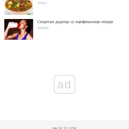
ХРАНА
Спортски додатци су најефикасније опције
ФИТНЕС
ad
BACK TO TOP