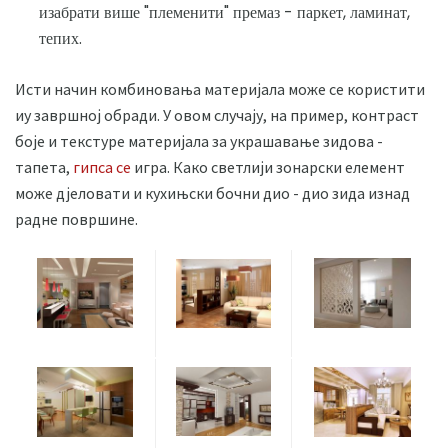
изабрати више "племенити" премаз - паркет, ламинат,
тепих.
Исти начин комбиновања материјала може се користити
иу завршној обради. У овом случају, на пример, контраст
боје и текстуре материјала за украшавање зидова -
тапета,
гипса се
игра. Како светлији зонарски елемент
може дјеловати и кухињски бочни дио - дио зида изнад
радне површине.