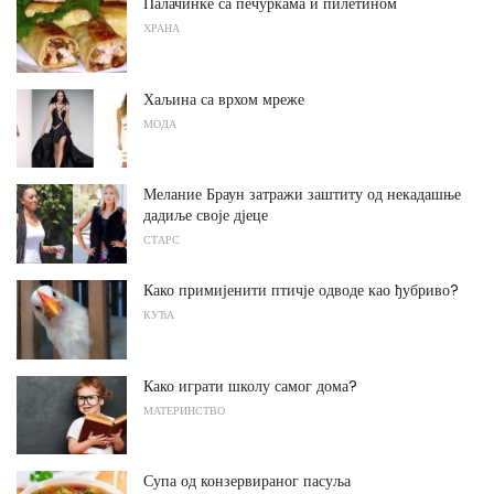
Палачинке са печуркама и пилетином
ХРАНА
Хаљина са врхом мреже
МОДА
Мелание Браун затражи заштиту од некадашње
дадиље своје дјеце
СТАРС
Како примијенити птичје одводе као ђубриво?
КУЋА
Како играти школу самог дома?
МАТЕРИНСТВО
Супа од конзервираног пасуља