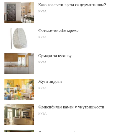
Како коверати врата са дермантином?
КУЋА
Фотеље-висеће мреже
КУЋА
Ормари за кухињу
КУЋА
Жути зидови
КУЋА
Флексибилан камен у унутрашњости
КУЋА