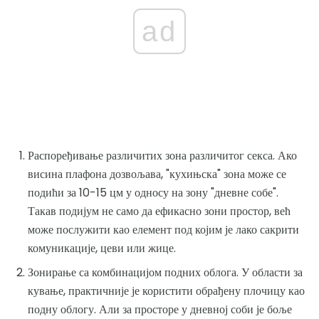
ad
Распоређивање различитих зона различитог секса. Ако
висина плафона дозвољава, "кухињска" зона може се
подићи за 10-15 цм у односу на зону "дневне собе".
Такав подијум не само да ефикасно зони простор, већ
може послужити као елемент под којим је лако сакрити
комуникације, цеви или жице.
Зонирање са комбинацијом подних облога. У области за
кување, практичније је користити обрађену плочицу као
подну облогу. Али за просторе у дневној соби је боље