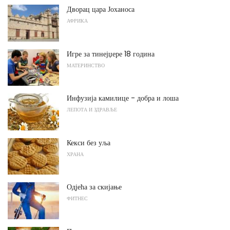
Дворац цара Јоханоса
АФРИКА
Игре за тинејџере 18 година
МАТЕРИНСТВО
Инфузија камилице - добра и лоша
ЛЕПОТА И ЗДРАВЉЕ
Кекси без уља
ХРАНА
Одјећа за скијање
ФИТНЕС