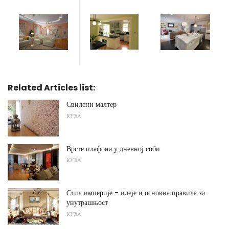
Related Articles list:
Свилени малтер
КУЋА
Врсте плафона у дневној соби
КУЋА
Стил империје - идеје и основна правила за
унутрашњост
КУЋА