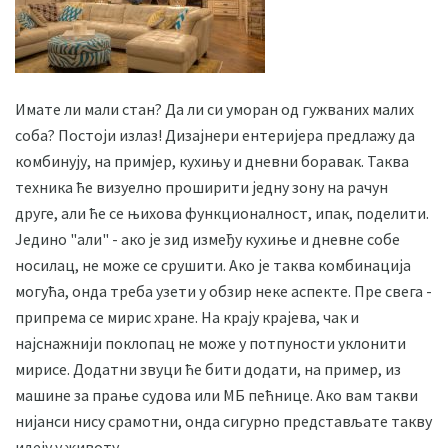
Имате ли мали стан? Да ли си уморан од гужваних малих
соба? Постоји излаз! Дизајнери ентеријера предлажу да
комбинују, на примјер, кухињу и дневни боравак. Таква
техника ће визуелно проширити једну зону на рачун
друге, али ће се њихова функционалност, ипак, поделити.
Једино "али" - ако је зид између кухиње и дневне собе
носилац, не може се срушити. Ако је таква комбинација
могућа, онда треба узети у обзир неке аспекте. Пре свега -
припрема се мирис хране. На крају крајева, чак и
најснажнији поклопац не може у потпуности уклонити
мирисе. Додатни звуци ће бити додати, на пример, из
машине за прање судова или МБ пећнице. Ако вам такви
нијанси нису срамотни, онда сигурно представљате такву
идеју у животу.