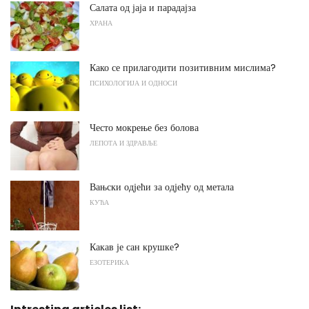
Салата од јаја и парадајза
ХРАНА
Како се прилагодити позитивним мислима?
ПСИХОЛОГИЈА И ОДНОСИ
Често мокрење без болова
ЛЕПОТА И ЗДРАВЉЕ
Вањски одјећи за одјећу од метала
КУЋА
Какав је сан крушке?
ЕЗОТЕРИКА