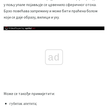
у пољу упале појављује се црвенило сферичног отока.
Брзо повећава запремину и може бити праћена болом
који се даје образу, вилици и уху.
ad
Може се такође примијетити:
губитак апетита;