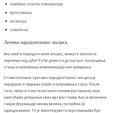
повећана телесна температура;
вртоглавица;
несаница;
главобоља.
Лечење пародонталног апсцеса
Ако имате пародонтални апсцес, немојте започети
лијечење код куће! То ће довести до оштрог погоршања
стања и изазивања компликација или крварења.
Стоматолошки третман пародонталног апсцеса је
хируршко отварање упале и излучивања гнуса. После
тога, чвор се очисти антисептичним раствором, који
омогућава уклањање свих мртвих ткива. Ако је величина
гнојне формације веома велика, потребно је
одводњавање. То је мала епрувета која олакшава брз