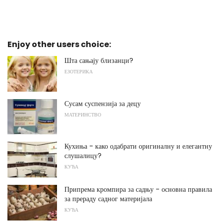
Enjoy other users choice:
Шта сањају близанци?
ЕЗОТЕРИКА
Сусам суспензија за децу
МАТЕРИНСТВО
Кухиња - како одабрати оригиналну и елегантну
слушалицу?
КУЋА
Припрема кромпира за садњу - основна правила
за прераду садног материјала
КУЋА