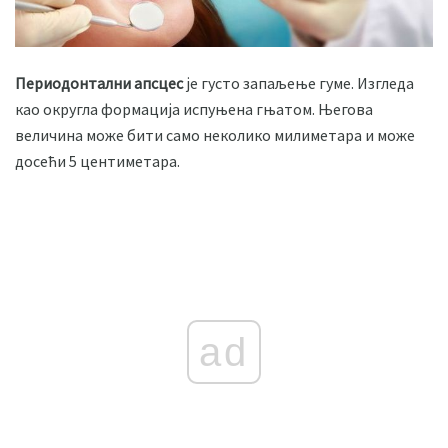
Периодонтални апсцес
је густо запаљење гуме. Изгледа
као округла формација испуњена гњатом. Његова
величина може бити само неколико милиметара и може
досећи 5 центиметара.
ad