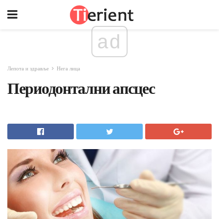
ad
Лепота и здравље
Нега лица
Периодонтални апсцес