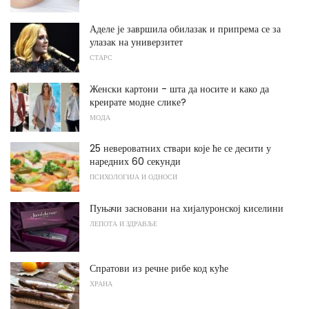
Аделе је завршила обилазак и припрема се за
улазак на универзитет
СТАРС
Женски картони - шта да носите и како да
креирате модне слике?
МОДА
25 невероватних ствари које ће се десити у
наредних 60 секунди
ПСИХОЛОГИЈА И ОДНОСИ
Пуњачи засновани на хијалуронској киселини
ЛЕПОТА И ЗДРАВЉЕ
Спратови из речне рибе код куће
ХРАНА