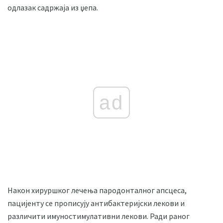
одлазак садржаја из џепа.
ad
Након хируршког лечења пародонталног апсцеса,
пацијенту се прописују антибактеријски лекови и
различити имуностимулативни лекови. Ради раног