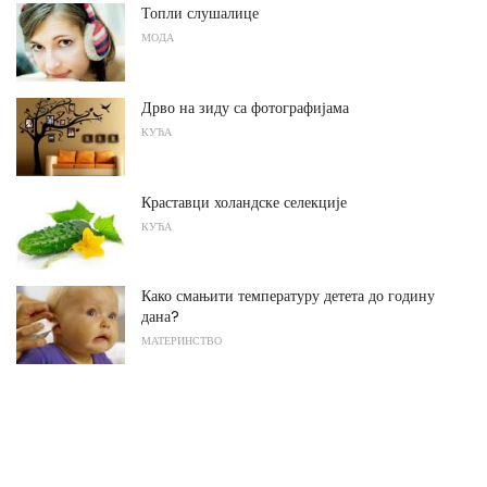
Топли слушалице
МОДА
Дрво на зиду са фотографијама
КУЋА
Краставци холандске селекције
КУЋА
Како смањити температуру детета до годину
дана?
МАТЕРИНСТВО