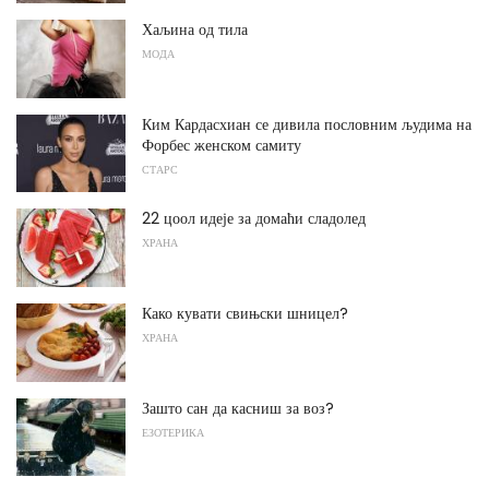
Хаљина од тила
МОДА
Ким Кардасхиан се дивила пословним људима на
Форбес женском самиту
СТАРС
22 цоол идеје за домаћи сладолед
ХРАНА
Како кувати свињски шницел?
ХРАНА
Зашто сан да касниш за воз?
ЕЗОТЕРИКА