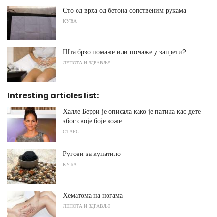
Сто од врха од бетона сопственим рукама
КУЋА
Шта брзо помаже или помаже у запрети?
ЛЕПОТА И ЗДРАВЉЕ
Intresting articles list:
Халле Берри је описала како је патила као дете
због своје боје коже
СТАРС
Ругови за купатило
КУЋА
Хематома на ногама
ЛЕПОТА И ЗДРАВЉЕ