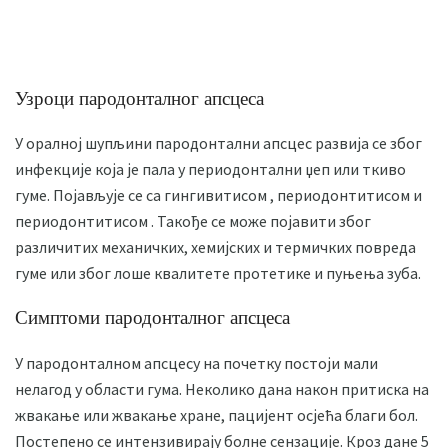
Узроци пародонталног апсцеса
У оралној шупљини пародонтални апсцес развија се због
инфекције која је пала у периодонтални џеп или ткиво
гуме. Појављује се са гингивитисом , периодонтитисом и
периодонтитисом . Такође се може појавити због
различитих механичких, хемијских и термичких повреда
гуме или због лоше квалитете протетике и пуњења зуба.
Симптоми пародонталног апсцеса
У пародонталном апсцесу на почетку постоји мали
нелагод у области гума. Неколико дана након притиска на
жвакање или жвакање хране, пацијент осјећа благи бол.
Постепено се интензивирају болне сензације. Кроз дане 5