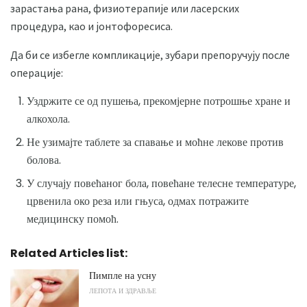
зарастања рана, физиотерапије или ласерских
процедура, као и јонтофоресиса.
Да би се избегле компликације, зубари препоручују после
операције:
Уздржите се од пушења, прекомјерне потрошње хране и
алкохола.
Не узимајте таблете за спавање и моћне лекове против
болова.
У случају повећаног бола, повећане телесне температуре,
црвенила око реза или гњуса, одмах потражите
медицинску помоћ.
Related Articles list:
Пимпле на усну
ЛЕПОТА И ЗДРАВЉЕ